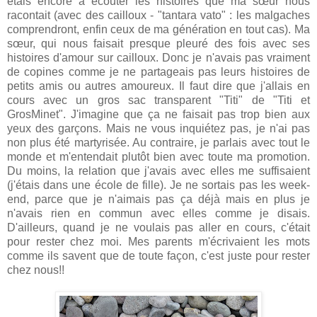
étais encore à écouter les histoires que ma sœur nous
racontait (avec des cailloux - "tantara vato" : les malgaches
comprendront, enfin ceux de ma génération en tout cas). Ma
sœur, qui nous faisait presque pleuré des fois avec ses
histoires d'amour sur cailloux. Donc je n'avais pas vraiment
de copines comme je ne partageais pas leurs histoires de
petits amis ou autres amoureux. Il faut dire que j'allais en
cours avec un gros sac transparent "Titi" de "Titi et
GrosMinet". J'imagine que ça ne faisait pas trop bien aux
yeux des garçons. Mais ne vous inquiétez pas, je n'ai pas
non plus été martyrisée. Au contraire, je parlais avec tout le
monde et m'entendait plutôt bien avec toute ma promotion.
Du moins, la relation que j'avais avec elles me suffisaient
(j'étais dans une école de fille). Je ne sortais pas les week-
end, parce que je n'aimais pas ça déjà mais en plus je
n'avais rien en commun avec elles comme je disais.
D'ailleurs, quand je ne voulais pas aller en cours, c'était
pour rester chez moi. Mes parents m'écrivaient les mots
comme ils savent que de toute façon, c'est juste pour rester
chez nous!!